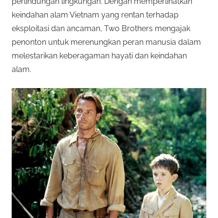
i
perlindungan lingkungan. Dengan memperlihatkan
n
0
keindahan alam Vietnam yang rentan terhadap
k
eksploitasi dan ancaman, Two Brothers mengajak
a
2
penonton untuk merenungkan peran manusia dalam
n
melestarikan keberagaman hayati dan keindahan
2
alam.