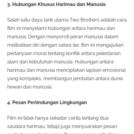
n
3. Hubungan Khusus Harimau dan Manusia
r
a
n
Salah satu daya tarik utama Two Brothers adalah cara
p
y
film ini menyelami hubungan antara harimau dan
a
manusia. Dengan menyoroti peran manusia dalam
e
n
melibatkan diri dengan satwa liar, film ini mengajukan
g
r
pertanyaan moral tentang konflik antara pelestarian
b
alam dan kebutuhan manusia. Hubungan antara
i
c
harimau dan manusia menciptakan lapisan emosional
s
yang kompleks, membangun jembatan antara dunia
a
a
hewan dan manusia.
a
n
y
4. Pesan Perlindungan Lingkungan
d
a
a
Film ini tidak hanya sekadar cerita tentang dua
m
saudara harimau, tetapi juga menyuarakan pesan
a
2