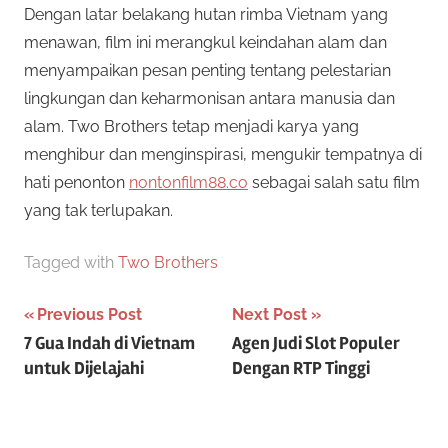
Dengan latar belakang hutan rimba Vietnam yang
menawan, film ini merangkul keindahan alam dan
menyampaikan pesan penting tentang pelestarian
lingkungan dan keharmonisan antara manusia dan
alam. Two Brothers tetap menjadi karya yang
menghibur dan menginspirasi, mengukir tempatnya di
hati penonton
nontonfilm88.co
sebagai salah satu film
yang tak terlupakan.
Tagged with
Two Brothers
P
Previous Post
Next Post
7 Gua Indah di Vietnam
Agen Judi Slot Populer
o
untuk Dijelajahi
Dengan RTP Tinggi
s
t