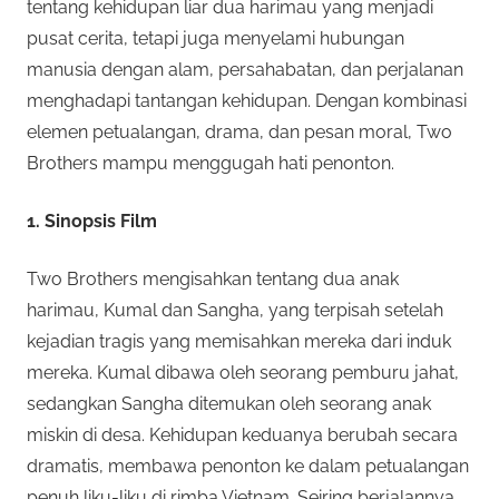
tentang kehidupan liar dua harimau yang menjadi
e
o
pusat cerita, tetapi juga menyelami hubungan
n
manusia dengan alam, persahabatan, dan perjalanan
a
t
menghadapi tantangan kehidupan. Dengan kombinasi
w
elemen petualangan, drama, dan pesan moral, Two
a
O
Brothers mampu menggugah hati penonton.
r
n
k
1. Sinopsis Film
a
l
n
Two Brothers mengisahkan tentang dua anak
b
i
harimau, Kumal dan Sangha, yang terpisah setelah
a
n
kejadian tragis yang memisahkan mereka dari induk
n
y
mereka. Kumal dibawa oleh seorang pemburu jahat,
a
sedangkan Sangha ditemukan oleh seorang anak
e
k
miskin di desa. Kehidupan keduanya berubah secara
j
dramatis, membawa penonton ke dalam petualangan
R
e
penuh liku-liku di rimba Vietnam. Seiring berjalannya