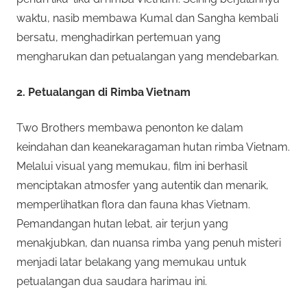
n
e
waktu, nasib membawa Kumal dan Sangha kembali
i
bersatu, menghadirkan pertemuan yang
s
s
mengharukan dan petualangan yang mendebarkan.
p
e
m
2. Petualangan di Rimba Vietnam
n
y
i
Two Brothers membawa penonton ke dalam
e
keindahan dan keanekaragaman hutan rimba Vietnam.
d
D
Melalui visual yang memukau, film ini berhasil
i
menciptakan atmosfer yang autentik dan menarik,
a
a
memperlihatkan flora dan fauna khas Vietnam.
p
e
n
Pemandangan hutan lebat, air terjun yang
r
menakjubkan, dan nuansa rimba yang penuh misteri
T
m
menjadi latar belakang yang memukau untuk
a
petualangan dua saudara harimau ini.
e
i