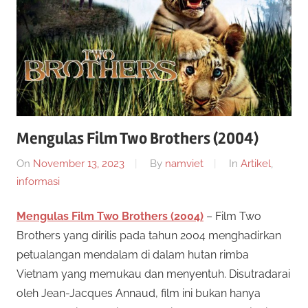
a
g
e
r
n
s
S
l
o
i
t
Mengulas Film Two Brothers (2004)
o
t
n
On
November 13, 2023
By
namviet
In
Artikel
,
l
informasi
u
i
n
Mengulas Film Two Brothers (2004)
– Film Two
s
e
Brothers yang dirilis pada tahun 2004 menghadirkan
i
petualangan mendalam di dalam hutan rimba
S
n
Vietnam yang memukau dan menyentuh. Disutradarai
i
l
oleh Jean-Jacques Annaud, film ini bukan hanya
m