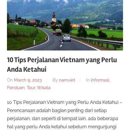
n
r
a
n
p
y
a
e
n
g
r
b
10 Tips Perjalanan Vietnam yang Perlu
i
c
Anda Ketahui
s
a
On
March 9, 2023
By
namviet
In
informasi
,
a
a
Panduan
,
Tour
,
Wisata
n
y
d
10 Tips Perjalanan Vietnam yang Perlu Anda Ketahui –
a
a
Perencanaan adalah bagian penting dari setiap
m
perjalanan, dan seperti di tempat lain, ada beberapa
a
2
hal yang perlu Anda ketahui sebelum mengunjungi