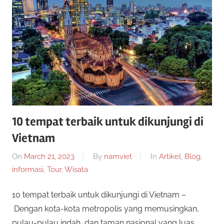
a
g
e
r
n
s
S
l
o
i
t
o
t
n
10 tempat terbaik untuk dikunjungi di
l
Vietnam
u
i
n
On
March 21, 2023
By
namviet
In
Artikel
,
Blog
,
s
e
informasi
,
Tour
,
Wisata
i
S
10 tempat terbaik untuk dikunjungi di Vietnam –
n
i
Dengan kota-kota metropolis yang memusingkan,
l
m
pulau-pulau indah, dan taman nasional yang luas