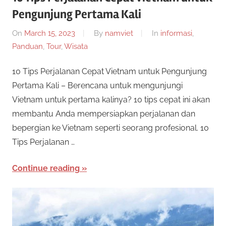
n
Pengunjung Pertama Kali
e
i
s
On
March 15, 2023
By
namviet
In
informasi
,
s
p
Panduan
,
Tour
,
Wisata
e
m
10 Tips Perjalanan Cepat Vietnam untuk Pengunjung
n
y
Pertama Kali – Berencana untuk mengunjungi
i
e
Vietnam untuk pertama kalinya? 10 tips cepat ini akan
d
membantu Anda mempersiapkan perjalanan dan
D
i
bepergian ke Vietnam seperti seorang profesional. 10
a
a
Tips Perjalanan …
p
e
n
Continue reading
r
T
m
a
e
i