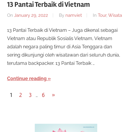
13 Pantai Terbaik di Vietnam
On
January 29, 2022
By
namviet
In
Tour
,
Wisata
13 Pantai Terbaik di Vietnam – Juga dikenal sebagai
Vietnam atau Republik Sosialis Vietnam, Vietnam
adalah negara paling timur di Asia Tenggara dan
sering dikunjungi oleh wisatawan dari seluruh dunia,
terutama backpacker. 13 Pantai Terbaik …
Continue reading
P
Next
1
2
3
6
»
…
Posts
o
s
t