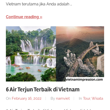
i
Vietnam terutama jika Anda adalah …
n
0
k
Continue reading
a
2
n
2
6 Air Terjun Terbaik di Vietnam
On
February 16, 2022
By
namviet
In
Tour
,
Wisata