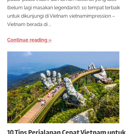
e
o
(belum lagi masakan legendaris!). 10 tempat terbaik
n
untuk dikunjungi di Vietnam vietnamimpression –
a
t
Vietnam berada di …
w
a
O
Continue reading
r
n
k
a
l
n
b
i
a
n
n
y
a
e
k
j
R
e
10 Tips Perjalanan Cepat Vietnam untuk