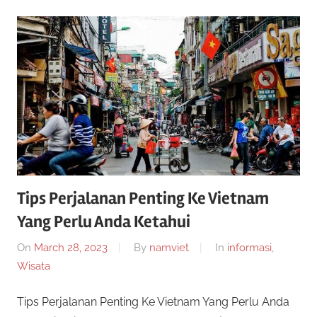
i
n
0
k
a
2
n
2
Tips Perjalanan Penting Ke Vietnam
Yang Perlu Anda Ketahui
On
March 28, 2023
By
namviet
In
informasi
,
Wisata
Tips Perjalanan Penting Ke Vietnam Yang Perlu Anda