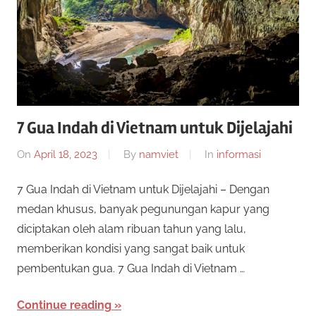
n
r
a
n
p
y
a
e
n
g
7 Gua Indah di Vietnam untuk Dijelajahi
r
b
i
On
April 18, 2023
By
namviet
In
informasi
c
s
a
7 Gua Indah di Vietnam untuk Dijelajahi – Dengan
a
a
medan khusus, banyak pegunungan kapur yang
n
diciptakan oleh alam ribuan tahun yang lalu,
y
d
memberikan kondisi yang sangat baik untuk
a
a
pembentukan gua. 7 Gua Indah di Vietnam …
m
a
2
Continue reading