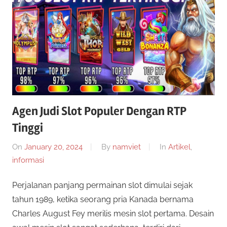
a
g
e
r
n
s
S
l
o
i
t
o
Agen Judi Slot Populer Dengan RTP
t
n
Tinggi
l
u
i
On
January 20, 2024
By
namviet
In
Artikel
,
n
informasi
s
e
i
Perjalanan panjang permainan slot dimulai sejak
S
n
tahun 1989, ketika seorang pria Kanada bernama
i
Charles August Fey merilis mesin slot pertama. Desain
l
m