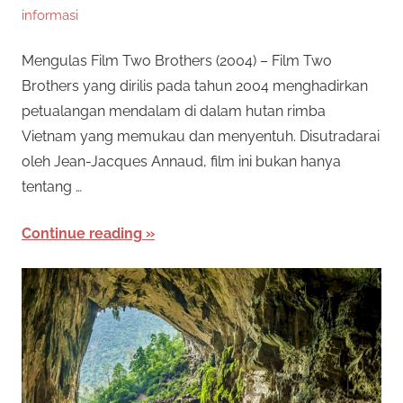
n
informasi
e
i
s
Mengulas Film Two Brothers (2004) – Film Two
s
p
Brothers yang dirilis pada tahun 2004 menghadirkan
e
petualangan mendalam di dalam hutan rimba
m
n
Vietnam yang memukau dan menyentuh. Disutradarai
y
i
oleh Jean-Jacques Annaud, film ini bukan hanya
e
tentang …
d
D
i
Continue reading
a
a
p
e
n
r
T
m
a
e
i