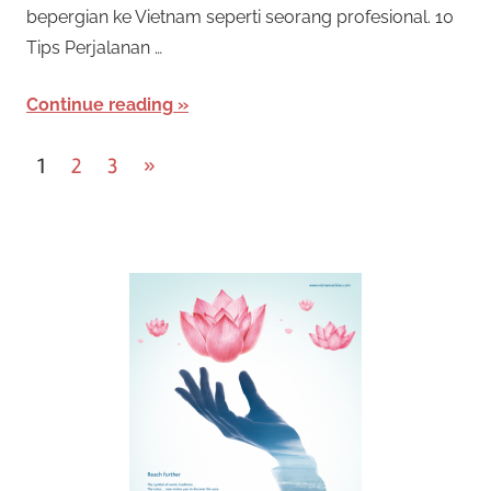
bepergian ke Vietnam seperti seorang profesional. 10
Tips Perjalanan …
Continue reading
P
Next
1
2
3
»
Posts
o
s
t
s
n
a
v