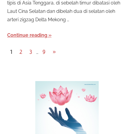
tipis di Asia Tenggara, di sebelah timur dibatasi oleh
Laut Cina Selatan dan dibelah dua di selatan oleh
arteri zigzag Delta Mekong …
Continue reading
P
Next
1
2
3
9
»
…
Posts
o
s
t
s
n
a
v