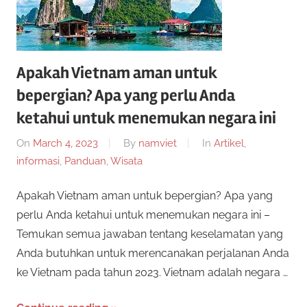
n
r
a
n
p
y
Apakah Vietnam aman untuk
a
e
bepergian? Apa yang perlu Anda
n
g
ketahui untuk menemukan negara ini
r
b
On
March 4, 2023
By
namviet
In
Artikel
,
i
c
informasi
,
Panduan
,
Wisata
s
a
a
Apakah Vietnam aman untuk bepergian? Apa yang
a
perlu Anda ketahui untuk menemukan negara ini –
n
y
Temukan semua jawaban tentang keselamatan yang
d
Anda butuhkan untuk merencanakan perjalanan Anda
a
a
ke Vietnam pada tahun 2023. Vietnam adalah negara …
m
a
2