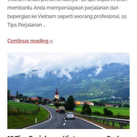
e
o
membantu Anda mempersiapkan perjalanan dan
n
bepergian ke Vietnam seperti seorang profesional. 10
a
t
Tips Perjalanan …
w
a
O
Continue reading
r
n
k
a
l
n
b
i
a
n
n
y
a
e
k
j
R
e