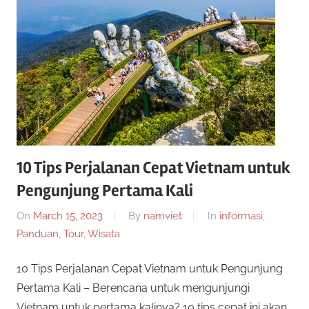
a
g
e
r
n
s
S
l
o
i
t
o
t
n
10 Tips Perjalanan Cepat Vietnam untuk
l
Pengunjung Pertama Kali
u
i
n
On
March 15, 2023
By
namviet
In
informasi
,
s
e
Panduan
,
Tour
,
Wisata
i
S
10 Tips Perjalanan Cepat Vietnam untuk Pengunjung
n
i
Pertama Kali – Berencana untuk mengunjungi
l
m
Vietnam untuk pertama kalinya? 10 tips cepat ini akan