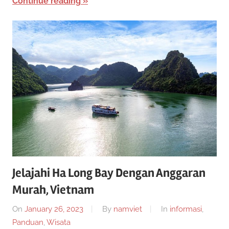
Continue reading
i
n
0
k
a
2
n
2
Jelajahi Ha Long Bay Dengan Anggaran
Murah, Vietnam
On
January 26, 2023
By
namviet
In
informasi
,
Panduan
,
Wisata