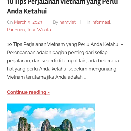
10 Tips Perjalanan Vietnam yang Perlu
n
e
Anda Ketahui
i
s
s
On
March 9, 2023
By
namviet
In
informasi
,
p
Panduan
,
Tour
,
Wisata
e
m
n
10 Tips Perjalanan Vietnam yang Perlu Anda Ketahui –
y
i
Perencanaan adalah bagian penting dari setiap
e
perjalanan, dan seperti di tempat lain, ada beberapa
d
D
hal yang perlu Anda ketahui sebelum mengunjungi
i
Vietnam terutama jika Anda adalah …
a
a
p
Continue reading
e
n
r
T
m
a
e
i