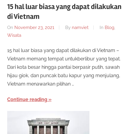
n
15 hal luar biasa yang dapat dilakukan
e
i
di Vietnam
s
s
p
On
November 23, 2021
By
namviet
In
Blog
,
e
Wisata
m
n
15 hal luar biasa yang dapat dilakukan di Vietnam –
y
i
e
Vietnam memang tempat untukberlibur yang tepat.
d
Dari kota besar hingga pantai berpasir putih, sawah
D
i
hijau giok, dan puncak batu kapur yang menjulang,
a
a
Vietnam menawarkan pilihan …
p
e
n
Continue reading
r
T
m
a
e
i