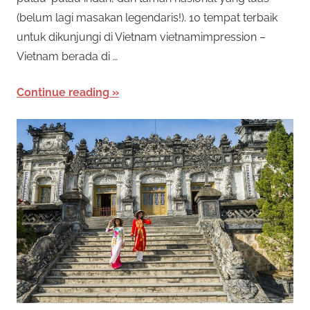
e
o
(belum lagi masakan legendaris!). 10 tempat terbaik
n
untuk dikunjungi di Vietnam vietnamimpression –
a
t
Vietnam berada di …
w
a
O
Continue reading
r
n
k
a
l
n
b
i
a
n
n
y
a
e
k
j
R
e