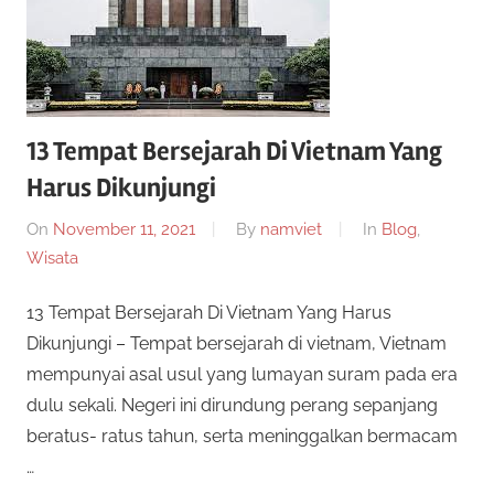
n
r
a
n
p
y
a
e
13 Tempat Bersejarah Di Vietnam Yang
n
g
Harus Dikunjungi
r
b
On
November 11, 2021
By
namviet
In
Blog
,
i
c
Wisata
s
a
a
13 Tempat Bersejarah Di Vietnam Yang Harus
a
Dikunjungi – Tempat bersejarah di vietnam, Vietnam
n
y
mempunyai asal usul yang lumayan suram pada era
d
dulu sekali. Negeri ini dirundung perang sepanjang
a
a
beratus- ratus tahun, serta meninggalkan bermacam
m
a
…
2