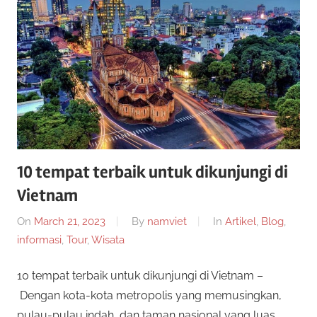
a
g
e
r
n
s
S
l
o
i
t
o
t
n
10 tempat terbaik untuk dikunjungi di
l
Vietnam
u
i
n
On
March 21, 2023
By
namviet
In
Artikel
,
Blog
,
s
e
informasi
,
Tour
,
Wisata
i
S
10 tempat terbaik untuk dikunjungi di Vietnam –
n
i
Dengan kota-kota metropolis yang memusingkan,
l
m
pulau-pulau indah, dan taman nasional yang luas