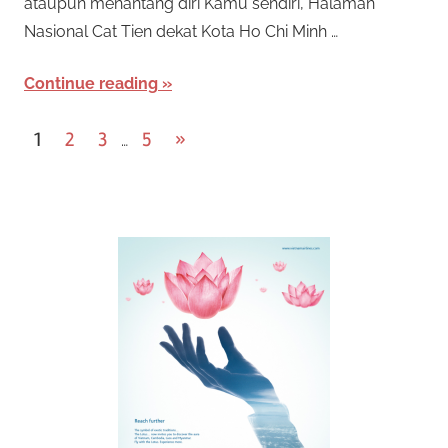
ataupun menantang diri Kamu sendiri, Halaman
Nasional Cat Tien dekat Kota Ho Chi Minh …
Continue reading
P
Next
1
2
3
5
»
…
Posts
o
s
t
s
n
a
v