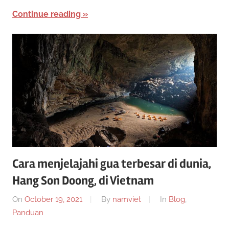
i
n
Continue reading
0
k
a
2
n
2
Cara menjelajahi gua terbesar di dunia,
Hang Son Doong, di Vietnam
On
October 19, 2021
By
namviet
In
Blog
,
Panduan