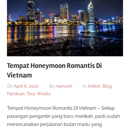
n
r
a
n
p
y
a
e
n
g
r
b
i
Tempat Honeymoon Romantis Di
c
s
Vietnam
a
a
a
On
April 6, 2020
By
namviet
In
Artikel
,
Blog
,
n
Panduan
,
Tour
,
Wisata
y
d
a
Tempat Honeymoon Romantis Di Vietnam – Setiap
a
m
pasangan pengantin yang baru menikah, pasti sudah
a
2
merencanakan perjalanan bulan madu yang