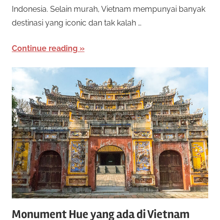
Indonesia. Selain murah, Vietnam mempunyai banyak
e
o
n
destinasi yang iconic dan tak kalah …
a
t
w
Continue reading
a
O
r
n
k
a
l
n
b
i
a
n
n
y
a
e
k
j
R
Monument Hue yang ada di Vietnam
e