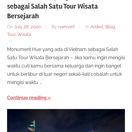
n
sebagai Salah Satu Tour Wisata
e
i
Bersejarah
s
s
On
p
July 28, 2020
By
namviet
In
Artikel
,
Blog
,
Tour
e
,
Wisata
m
n
Monument Hue yang ada di Vietnam sebagai Salah
y
i
Satu Tour Wisata Bersejarah – Jika kamu ingin mengisi
e
d
waktu cuti kamu bersama keluarga dan ingin banget
D
i
untuk berlibur di luar negeri sekali-kali cobalah untuk
a
a
mengisi waktu …
p
e
n
Continue reading
r
T
m
a
e
i