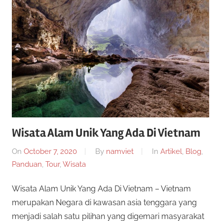
a
g
e
r
n
s
S
l
o
i
t
o
t
n
l
Wisata Alam Unik Yang Ada Di Vietnam
u
i
On
October 7, 2020
By
namviet
In
Artikel
,
Blog
,
n
s
Panduan
,
Tour
,
Wisata
e
i
S
Wisata Alam Unik Yang Ada Di Vietnam – Vietnam
n
merupakan Negara di kawasan asia tenggara yang
i
l
menjadi salah satu pilihan yang digemari masyarakat
m