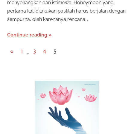
i
menyenangkan dan istimewa. Honeymoon yang
n
0
pertama kali dilakukan pastilah harus berjalan dengan
k
sempurna, oleh karenanya rencana …
a
2
n
Continue reading
2
P
Previous
«
1
3
4
5
…
Posts
o
s
t
s
n
a
v