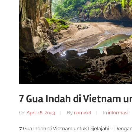
a
e
a
n
r
d
a
m
p
a
i
e
n
k
r
a
7 Gua Indah di Vietnam un
n
c
On
April 18, 2023
By
namviet
In
informasi
7 Gua Indah di Vietnam untuk Dijelajahi – Den