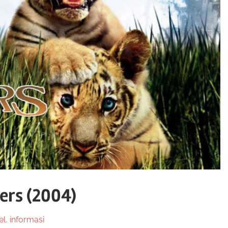
ers (2004)
el
,
informasi