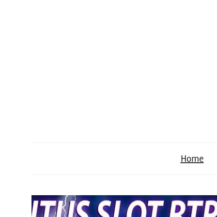
Skip
to
content
W
D
e
b
Home
a
s
i
f
t
e