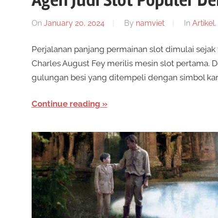
Agen Judi Slot Populer D
n
i
s
On
January 20, 2024
By
namviet
In
Artikel
m
e
Perjalanan panjang permainan slot dimulai sejak
S
n
Charles August Fey merilis mesin slot pertama. De
a
gulungan besi yang ditempeli dengan simbol kar
l
w
a
Continue reading
r
o
k
a
t
n
b
O
a
n
y