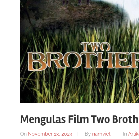
n
a
k
l
j
e
i
n
i
s
n
p
e
e
n
y
R
e
d
Mengulas Film Two Broth
i
e
a
On
November 13, 2023
By
namviet
In
Artik