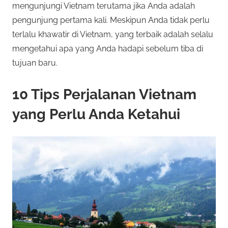
mengunjungi Vietnam terutama jika Anda adalah
e
o
pengunjung pertama kali. Meskipun Anda tidak perlu
n
terlalu khawatir di Vietnam, yang terbaik adalah selalu
a
t
mengetahui apa yang Anda hadapi sebelum tiba di
w
tujuan baru.
a
O
r
n
k
10 Tips Perjalanan Vietnam
a
yang Perlu Anda Ketahui
l
n
b
i
a
n
n
y
a
e
k
j
R
e