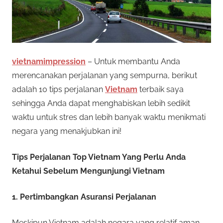
n
e
i
s
s
p
e
vietnamimpression
– Untuk membantu Anda
m
n
merencanakan perjalanan yang sempurna, berikut
y
i
adalah 10 tips perjalanan
Vietnam
terbaik saya
e
sehingga Anda dapat menghabiskan lebih sedikit
d
D
waktu untuk stres dan lebih banyak waktu menikmati
i
negara yang menakjubkan ini!
a
a
p
Tips Perjalanan Top Vietnam Yang Perlu Anda
e
n
Ketahui Sebelum Mengunjungi Vietnam
r
T
m
1. Pertimbangkan Asuransi Perjalanan
a
e
i
Meskipun Vietnam adalah negara yang relatif aman