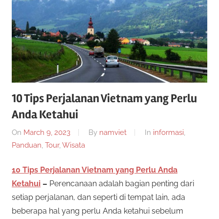
a
g
e
r
n
s
S
l
o
i
t
10 Tips Perjalanan Vietnam yang Perlu
o
t
Anda Ketahui
n
l
On
March 9, 2023
By
namviet
In
informasi
,
u
i
Panduan
,
Tour
,
Wisata
n
s
e
10 Tips Perjalanan Vietnam yang Perlu Anda
i
S
Ketahui
–
Perencanaan adalah bagian penting dari
n
setiap perjalanan, dan seperti di tempat lain, ada
i
l
beberapa hal yang perlu Anda ketahui sebelum
m