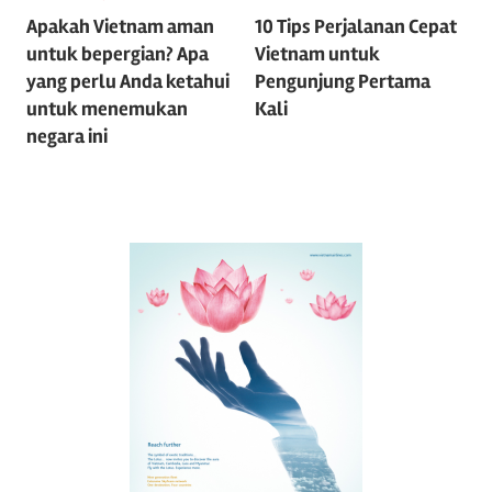
Apakah Vietnam aman
10 Tips Perjalanan Cepat
o
untuk bepergian? Apa
Vietnam untuk
s
yang perlu Anda ketahui
Pengunjung Pertama
untuk menemukan
Kali
t
negara ini
n
a
v
i
g
a
t
i