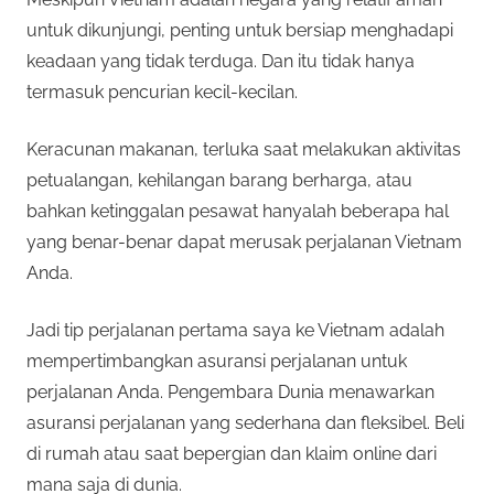
n
untuk dikunjungi, penting untuk bersiap menghadapi
r
a
keadaan yang tidak terduga. Dan itu tidak hanya
n
p
termasuk pencurian kecil-kecilan.
y
a
e
Keracunan makanan, terluka saat melakukan aktivitas
n
g
petualangan, kehilangan barang berharga, atau
r
b
bahkan ketinggalan pesawat hanyalah beberapa hal
i
yang benar-benar dapat merusak perjalanan Vietnam
c
s
Anda.
a
a
a
Jadi tip perjalanan pertama saya ke Vietnam adalah
n
mempertimbangkan asuransi perjalanan untuk
y
d
perjalanan Anda. Pengembara Dunia menawarkan
a
a
asuransi perjalanan yang sederhana dan fleksibel. Beli
m
di rumah atau saat bepergian dan klaim online dari
a
2
mana saja di dunia.