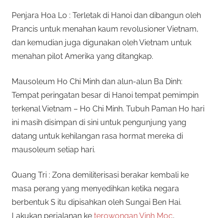
i
n
0
Penjara Hoa Lo : Terletak di Hanoi dan dibangun oleh
k
Prancis untuk menahan kaum revolusioner Vietnam,
a
2
dan kemudian juga digunakan oleh Vietnam untuk
n
menahan pilot Amerika yang ditangkap.
2
Mausoleum Ho Chi Minh dan alun-alun Ba Dinh:
Tempat peringatan besar di Hanoi tempat pemimpin
terkenal Vietnam – Ho Chi Minh. Tubuh Paman Ho hari
ini masih disimpan di sini untuk pengunjung yang
datang untuk kehilangan rasa hormat mereka di
mausoleum setiap hari.
Quang Tri : Zona demiliterisasi berakar kembali ke
masa perang yang menyedihkan ketika negara
berbentuk S itu dipisahkan oleh Sungai Ben Hai.
Lakukan perjalanan ke
terowongan Vinh Moc
,