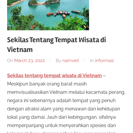
a
g
e
r
n
s
S
Sekilas Tentang Tempat Wisata di
l
o
Vietnam
i
t
On
March 23, 2022
By
namviet
In
informasi
o
t
n
Sekilas tentang tempat wisata di Vietnam
–
l
u
Meskipun banyak orang barat masih
i
memvisualisasikan Vietnam melalui kacamata perang,
n
s
e
negara ini sebenarnya adalah tempat yang penuh
i
dengan atraksi alam yang menawan dan kehidupan
S
n
lokal yang damai. Jauh dari kebingungan, sifatnya
i
l
memperpanjang untuk menyerahkan spesies dan
m