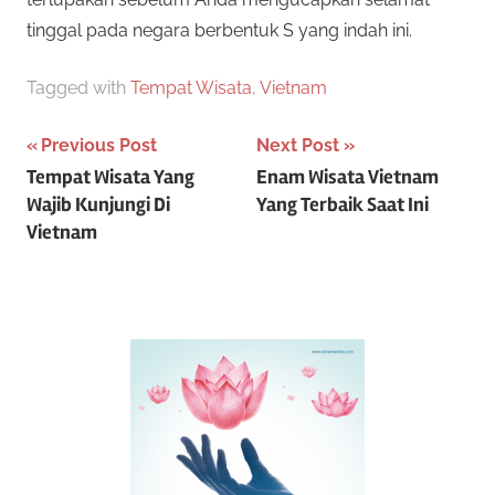
tinggal pada negara berbentuk S yang indah ini.
Tagged with
Tempat Wisata
,
Vietnam
P
Previous Post
Next Post
Tempat Wisata Yang
Enam Wisata Vietnam
o
Wajib Kunjungi Di
Yang Terbaik Saat Ini
s
Vietnam
t
n
a
v
i