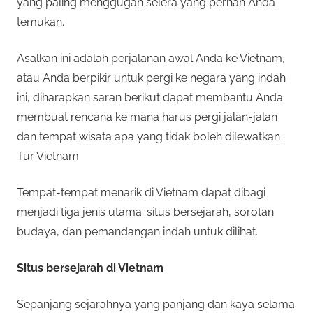
yang paling menggugah selera yang pernah Anda
n
e
temukan.
i
s
s
Asalkan ini adalah perjalanan awal Anda ke Vietnam,
p
atau Anda berpikir untuk pergi ke negara yang indah
e
m
ini, diharapkan saran berikut dapat membantu Anda
n
membuat rencana ke mana harus pergi jalan-jalan
y
i
dan tempat wisata apa yang tidak boleh dilewatkan .
e
d
Tur Vietnam
D
i
a
Tempat-tempat menarik di Vietnam dapat dibagi
a
p
menjadi tiga jenis utama: situs bersejarah, sorotan
e
n
budaya, dan pemandangan indah untuk dilihat.
r
T
m
Situs bersejarah di Vietnam
a
e
i
Sepanjang sejarahnya yang panjang dan kaya selama