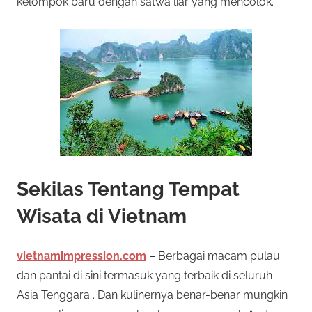
kelompok baru dengan satwa liar yang mencolok.
e
o
n
a
t
w
a
O
r
n
k
a
l
n
b
Sekilas Tentang Tempat
i
a
Wisata di Vietnam
n
n
y
a
vietnamimpression.com
– Berbagai macam pulau
e
k
dan pantai di sini termasuk yang terbaik di seluruh
j
Asia Tenggara . Dan kulinernya benar-benar mungkin
R
e