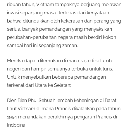
n
ribuan tahun, Vietnam tampaknya berjuang melawan
r
a
invasi sepanjang masa. Terlepas dari kenyataan
n
bahwa ditundukkan oleh kekerasan dan perang yang
p
y
serius, banyak pemandangan yang menyaksikan
a
perubahan-perubahan negara masih berdiri kokoh
e
n
sampai hari ini sepanjang zaman.
g
r
b
Mereka dapat ditemukan di mana saja di seluruh
i
c
negeri dan hampir semuanya terbuka untuk turis.
s
Untuk menyebutkan beberapa pemandangan
a
a
terkenal dari Utara ke Selatan:
a
n
y
Dien Bien Phu: Sebuah lembah keheningan di Barat
d
Laut Vietnam di mana Prancis dikalahkan pada tahun
a
a
m
1954 menandakan berakhirnya pengaruh Prancis di
a
Indocina.
2