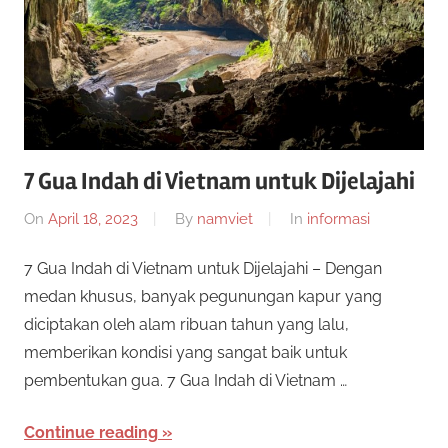
n
r
a
n
p
y
a
e
n
g
7 Gua Indah di Vietnam untuk Dijelajahi
r
b
i
On
April 18, 2023
By
namviet
In
informasi
c
s
a
7 Gua Indah di Vietnam untuk Dijelajahi – Dengan
a
a
medan khusus, banyak pegunungan kapur yang
n
diciptakan oleh alam ribuan tahun yang lalu,
y
d
memberikan kondisi yang sangat baik untuk
a
a
pembentukan gua. 7 Gua Indah di Vietnam …
m
a
2
Continue reading