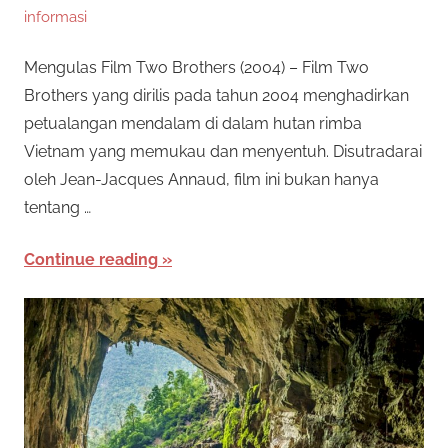
n
informasi
e
i
s
Mengulas Film Two Brothers (2004) – Film Two
s
p
Brothers yang dirilis pada tahun 2004 menghadirkan
e
petualangan mendalam di dalam hutan rimba
m
n
Vietnam yang memukau dan menyentuh. Disutradarai
y
i
oleh Jean-Jacques Annaud, film ini bukan hanya
e
tentang …
d
D
i
Continue reading
a
a
p
e
n
r
T
m
a
e
i