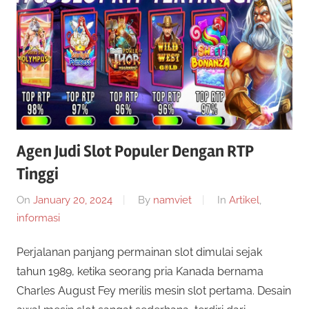
a
g
e
r
n
s
S
l
o
i
t
o
Agen Judi Slot Populer Dengan RTP
t
n
Tinggi
l
u
i
On
January 20, 2024
By
namviet
In
Artikel
,
n
informasi
s
e
i
Perjalanan panjang permainan slot dimulai sejak
S
n
tahun 1989, ketika seorang pria Kanada bernama
i
Charles August Fey merilis mesin slot pertama. Desain
l
m