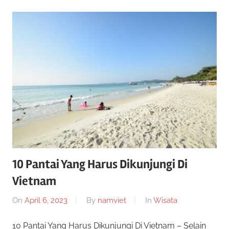
i
n
0
k
a
2
n
2
10 Pantai Yang Harus Dikunjungi Di
Vietnam
On
April 6, 2023
By
namviet
In
Wisata
10 Pantai Yang Harus Dikunjungi Di Vietnam – Selain