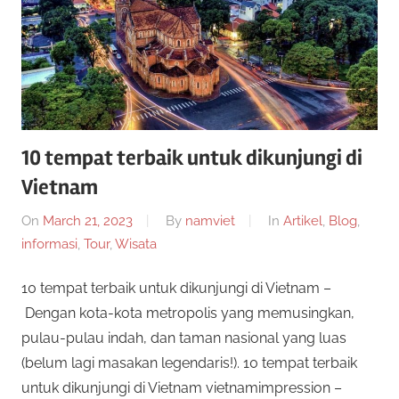
10 tempat terbaik untuk dikunjungi di
Vietnam
On
March 21, 2023
By
namviet
In
Artikel
,
Blog
,
informasi
,
Tour
,
Wisata
10 tempat terbaik untuk dikunjungi di Vietnam –
Dengan kota-kota metropolis yang memusingkan,
pulau-pulau indah, dan taman nasional yang luas
(belum lagi masakan legendaris!). 10 tempat terbaik
untuk dikunjungi di Vietnam vietnamimpression –