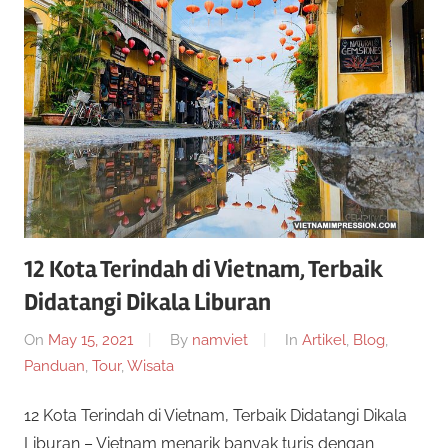
a
g
e
r
n
s
S
l
o
i
t
o
t
n
l
12 Kota Terindah di Vietnam, Terbaik
u
i
Didatangi Dikala Liburan
n
s
e
On
May 15, 2021
By
namviet
In
Artikel
,
Blog
,
i
Panduan
,
Tour
,
Wisata
S
n
i
12 Kota Terindah di Vietnam, Terbaik Didatangi Dikala
l
m
Liburan – Vietnam menarik banyak turis dengan