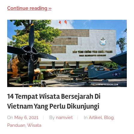
i
n
Continue reading
0
k
a
2
n
2
14 Tempat Wisata Bersejarah Di
Vietnam Yang Perlu Dikunjungi
On
May 6, 2021
By
namviet
In
Artikel
,
Blog
,
Panduan
,
Wisata