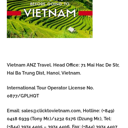
Vietnam ANZ Travel. Head Office: 71 Mai Hac De Str,
Hai Ba Trung Dist, Hanoi, Vietnam.
International Tour Operator License No.
0877/GPLHQT
Email:
sales@clicktovietnam.com
, Hotline: (+849)
0418 6939 (Tony Mr.)/1232 6176 (Dzung Mr.), Tel:
(+844) 3974 4405 – 3974 4406, Fax: (+844) 3974 4407