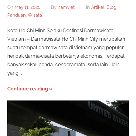
n
On
May 11, 2021
By
namviet
In
Artikel
,
Blog
,
e
i
Panduan
,
Wisata
s
s
p
Kota Ho Chi Minh Selaku Destinasi Darmawisata
e
m
Vietnam – Darmawisata Ho Chi Minh City merupakan
n
suatu tempat darmawisata di Vietnam yang populer
y
i
hendak darmawisata berbelanja ekonomis. Terdapat
e
banyak sekali benda, cenderamata, serta lain– lain
d
D
yang …
i
a
a
Continue reading
p
e
n
r
T
m
a
e
i