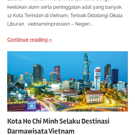
e
keelokan alam serta peninggalan adat yang banyak.
o
n
12 Kota Terindah di Vietnam, Terbaik Didatangi Dikala
a
t
Liburan vietnamimpression – Negeri …
w
a
O
Continue reading
r
n
k
a
l
n
b
i
a
n
n
y
a
e
k
Kota Ho Chi Minh Selaku Destinasi
j
R
Darmawisata Vietnam
e