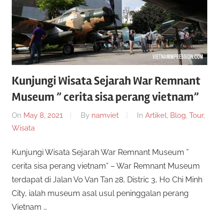
n
r
a
n
p
y
a
e
n
Kunjungi Wisata Sejarah War Remnant
g
r
b
Museum ” cerita sisa perang vietnam”
i
c
On
May 8, 2021
By
namviet
In
Artikel
,
Blog
,
Tour
,
s
Wisata
a
a
a
Kunjungi Wisata Sejarah War Remnant Museum ”
n
y
cerita sisa perang vietnam” – War Remnant Museum
d
terdapat di Jalan Vo Van Tan 28, Distric 3, Ho Chi Minh
a
a
City, ialah museum asal usul peninggalan perang
m
a
Vietnam …
2