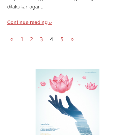
dilakukan agar …
Continue reading
P
Previous
Next
«
1
2
3
4
5
»
Posts
Posts
o
s
t
s
n
a
v
i