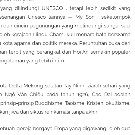
ang dilindungi UNESCO , tetapi lebih sedikit yang
kesenangan Unesco lainnya — Mỹ Sơn , sekelompok
tan dan cincin pegunungan yang melindungi sungai suci
oleh kerajaan Hindu Cham, kuil menara bata berwarna
ibu kota agama dan politik mereka. Reruntuhan buka dari
ari terbit yang berangkat dari Hoi An semakin populer.
pengalaman yang lebih intim.
ta Delta Mekong selatan Tay Nihn, ziarah sehari yang
eh Ngô Văn Chiêu pada tahun 1926, Cao Dai adalah
nsip-prinsip Buddhisme, Taoisme, Kristen, okultisme,
 jiwa dari siklus reinkarnasi tanpa akhir.
 sebuah gereja bergaya Eropa yang digawangi oleh dua