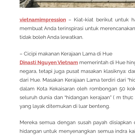
p
s
e
vietnamimpression
– Kiat-kiat berikut untuk h
r
m
membuat Anda terinspirasi untuk merencanaka
m
tidak boleh Anda lewatkan.
a
i
i
– Cicipi makanan Kerajaan Lama di Hue
n
Dinasti Nguyen Vietnam
memerintah di Hue hing
a
D
negara, tetapi juga pusat masakan klasiknya: dar
n
dari Hue. Masakan Kerajaan Lama terdiri dari “h
y
a
dalam Kota Kekaisaran oleh rombongan 50 kok
a
seluruh dunia dan “hidangan kerajaan” ( m thực 
n
yang layak ditemukan di luar benteng.
n
g
b
Mereka semua dengan susah payah disiapkan da
i
T
hidangan untuk menyenangkan semua indra kais
s