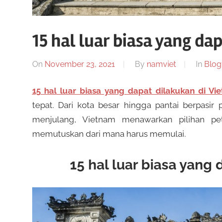
n
i
s
m
15 hal luar biasa yang da
e
S
n
On
November 23, 2021
By
namviet
In
Blog
a
l
w
15 hal luar biasa yang dapat dilakukan di Vi
a
tepat. Dari kota besar hingga pantai berpasir
r
menjulang, Vietnam menawarkan pilihan pe
o
k
memutuskan dari mana harus memulai.
a
t
n
15 hal luar biasa yang
b
O
a
n
y