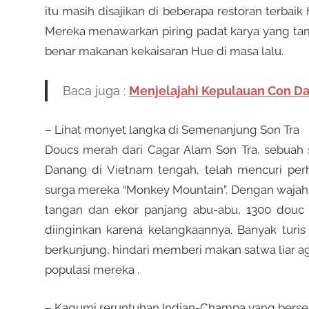
itu masih disajikan di beberapa restoran terbai
a
e
Mereka menawarkan piring padat karya yang t
a
benar makanan kekaisaran Hue di masa lalu.
n
r
d
Baca juga :
Menjelajahi Kepulauan Con Da
a
m
p
– Lihat monyet langka di Semenanjung Son Tra
a
Doucs merah dari Cagar Alam Son Tra, sebua
i
e
Danang di Vietnam tengah, telah mencuri per
n
surga mereka “Monkey Mountain”. Dengan wajah b
k
tangan dan ekor panjang abu-abu, 1300 douc t
r
a
diinginkan karena kelangkaannya. Banyak turi
n
berkunjung, hindari memberi makan satwa liar 
c
populasi mereka .
– Kagumi reruntuhan Indian-Champa yang bersej