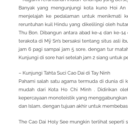
a
Banyak yang mengunjungi kota kuno Hoi An y
menjelajah ke pedalaman untuk menikmati 
y
reruntuhan kuil Hindu yang dikelilingi oleh hu
Thu Bon. Dibangun antara abad ke-4 dan ke-14 
a
terakota di Mỹ Sn’s bersaksi tentang situs asli 
jam 6 pagi sampai jam 5 sore, dengan tur matah
2
Kunjungi di sore hari setelah jam 2 siang untuk 
– Kunjungi Tahta Suci Cao Dai di Tay Ninh
0
Pahami salah satu agama termuda di dunia di ko
mudah dari Kota Ho Chi Minh . Didirikan ol
2
kepercayaan monoteistik yang menggabungkan pri
dan Islam, dengan tujuan akhir untuk membebaskan
2
The Cao Dai Holy See mungkin terlihat seperti