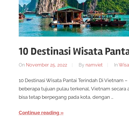
n
a
k
l
j
e
i
n
10 Destinasi Wisata Pant
i
s
n
On
November 25, 2022
By
namviet
In
Wisa
p
e
e
10 Destinasi Wisata Pantai Terindah Di Vietnam –
n
beberapa tujuan pulau terkenal, Vietnam secara 
y
R
bisa tetap berpegang pada kota, dengan …
e
d
Continue reading
i
e
a