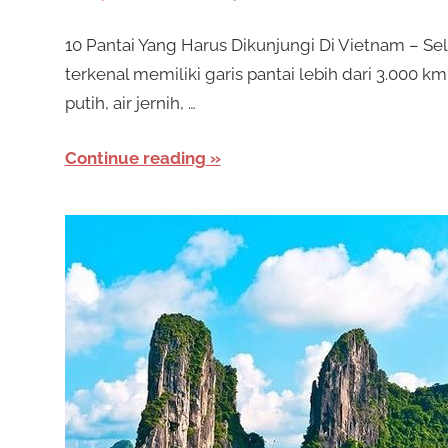
n
i
10 Pantai Yang Harus Dikunjungi Di Vietnam – Se
s
m
terkenal memiliki garis pantai lebih dari 3.000
e
putih, air jernih, …
S
n
a
Continue reading
l
w
a
r
o
k
a
t
n
b
O
a
n
y