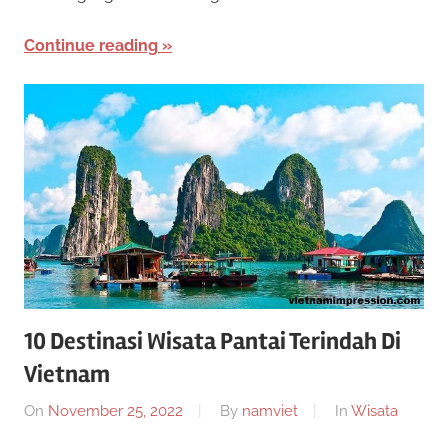
i
n
0
Continue reading
k
a
2
n
2
10 Destinasi Wisata Pantai Terindah Di
Vietnam
On
November 25, 2022
By
namviet
In
Wisata