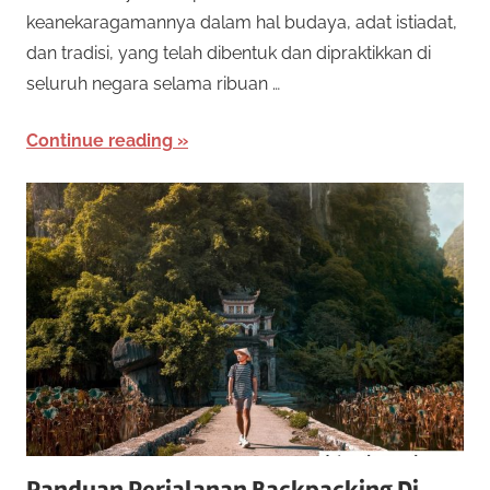
e
keanekaragamannya dalam hal budaya, adat istiadat,
o
n
dan tradisi, yang telah dibentuk dan dipraktikkan di
a
t
seluruh negara selama ribuan …
w
a
O
Continue reading
r
n
k
a
l
n
b
i
a
n
n
y
a
e
k
j
R
e