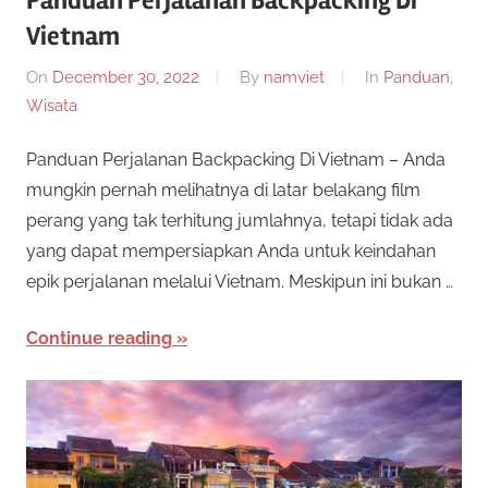
Panduan Perjalanan Backpacking Di
n
e
Vietnam
i
s
On
December 30, 2022
By
namviet
In
Panduan
,
s
p
Wisata
e
m
n
Panduan Perjalanan Backpacking Di Vietnam – Anda
y
mungkin pernah melihatnya di latar belakang film
i
e
perang yang tak terhitung jumlahnya, tetapi tidak ada
d
D
yang dapat mempersiapkan Anda untuk keindahan
i
epik perjalanan melalui Vietnam. Meskipun ini bukan …
a
a
p
Continue reading
e
n
r
T
m
a
e
i