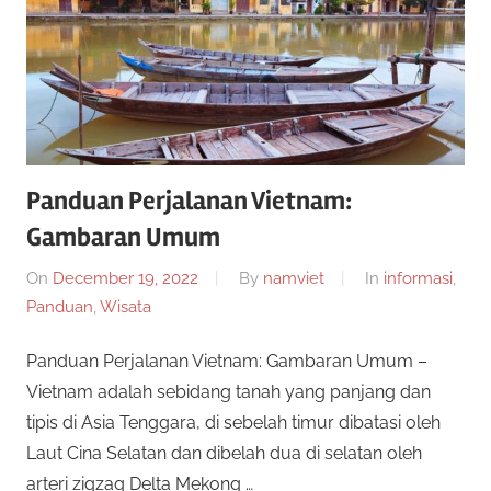
n
r
a
n
p
y
a
e
n
g
r
Panduan Perjalanan Vietnam:
b
Gambaran Umum
i
c
s
On
December 19, 2022
By
namviet
In
informasi
,
a
a
Panduan
,
Wisata
a
n
y
Panduan Perjalanan Vietnam: Gambaran Umum –
d
Vietnam adalah sebidang tanah yang panjang dan
a
a
tipis di Asia Tenggara, di sebelah timur dibatasi oleh
m
Laut Cina Selatan dan dibelah dua di selatan oleh
a
2
arteri zigzag Delta Mekong …