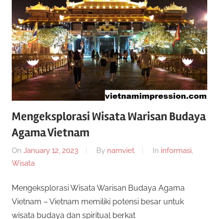
a
g
e
r
n
s
S
l
o
i
t
o
t
Mengeksplorasi Wisata Warisan Budaya
n
l
Agama Vietnam
u
i
On
January 12, 2023
By
namviet
In
informasi
,
n
s
Wisata
e
i
S
Mengeksplorasi Wisata Warisan Budaya Agama
n
Vietnam – Vietnam memiliki potensi besar untuk
i
l
wisata budaya dan spiritual berkat
m