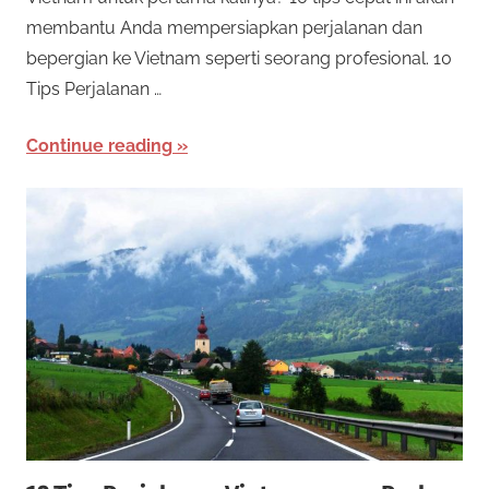
e
o
membantu Anda mempersiapkan perjalanan dan
n
bepergian ke Vietnam seperti seorang profesional. 10
a
t
Tips Perjalanan …
w
a
O
Continue reading
r
n
k
a
l
n
b
i
a
n
n
y
a
e
k
j
R
e