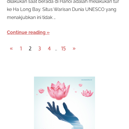
dilakukan saat berada di Hanoi adalah melakukan tur
ke Ha Long Bay. Situs Warisan Dunia UNESCO yang
menakjubkan ini tidak …
Continue reading
P
Previous
Next
«
1
2
3
4
15
»
…
Posts
Posts
o
s
t
s
n
a
v