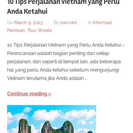
10 Tips Perjalanan Vietnam yang Perlu
n
e
Anda Ketahui
i
s
s
On
March 9, 2023
By
namviet
In
informasi
,
p
Panduan
,
Tour
,
Wisata
e
m
n
10 Tips Perjalanan Vietnam yang Perlu Anda Ketahui –
y
i
Perencanaan adalah bagian penting dari setiap
e
perjalanan, dan seperti di tempat lain, ada beberapa
d
D
hal yang perlu Anda ketahui sebelum mengunjungi
i
Vietnam terutama jika Anda adalah …
a
a
p
Continue reading
e
n
r
T
m
a
e
i