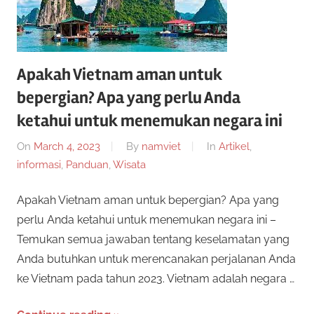
n
r
a
n
p
y
Apakah Vietnam aman untuk
a
e
bepergian? Apa yang perlu Anda
n
g
ketahui untuk menemukan negara ini
r
b
On
March 4, 2023
By
namviet
In
Artikel
,
i
c
informasi
,
Panduan
,
Wisata
s
a
a
Apakah Vietnam aman untuk bepergian? Apa yang
a
perlu Anda ketahui untuk menemukan negara ini –
n
y
Temukan semua jawaban tentang keselamatan yang
d
Anda butuhkan untuk merencanakan perjalanan Anda
a
a
ke Vietnam pada tahun 2023. Vietnam adalah negara …
m
a
2