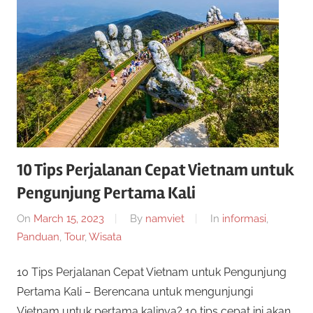
a
g
e
r
n
s
S
l
o
i
t
o
t
n
10 Tips Perjalanan Cepat Vietnam untuk
l
Pengunjung Pertama Kali
u
i
n
On
March 15, 2023
By
namviet
In
informasi
,
s
e
Panduan
,
Tour
,
Wisata
i
S
10 Tips Perjalanan Cepat Vietnam untuk Pengunjung
n
i
Pertama Kali – Berencana untuk mengunjungi
l
m
Vietnam untuk pertama kalinya? 10 tips cepat ini akan