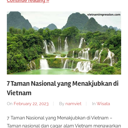
Continue reading
i
n
0
k
a
2
n
2
7 Taman Nasional yang Menakjubkan di
Vietnam
On
February 22, 2023
By
namviet
In
Wisata
7 Taman Nasional yang Menakjubkan di Vietnam –
Taman nasional dan cagar alam Vietnam menawarkan