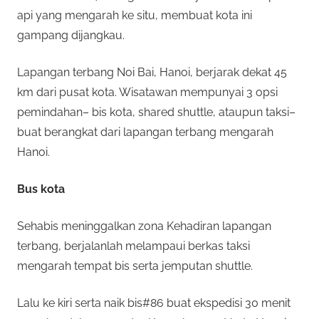
i
api yang mengarah ke situ, membuat kota ini
n
0
gampang dijangkau.
k
a
2
Lapangan terbang Noi Bai, Hanoi, berjarak dekat 45
n
km dari pusat kota. Wisatawan mempunyai 3 opsi
2
pemindahan– bis kota, shared shuttle, ataupun taksi–
buat berangkat dari lapangan terbang mengarah
Hanoi.
Bus kota
Sehabis meninggalkan zona Kehadiran lapangan
terbang, berjalanlah melampaui berkas taksi
mengarah tempat bis serta jemputan shuttle.
Lalu ke kiri serta naik bis#86 buat ekspedisi 30 menit