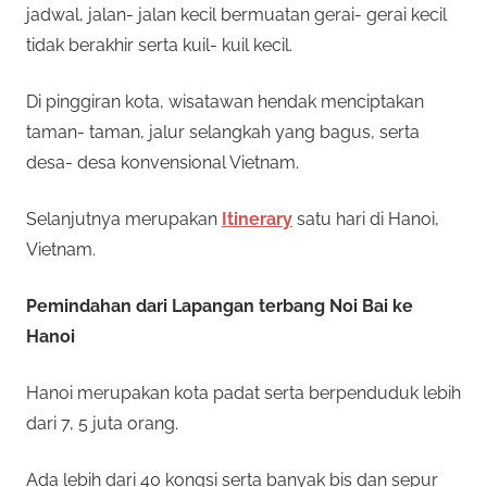
n
jadwal, jalan- jalan kecil bermuatan gerai- gerai kecil
r
a
tidak berakhir serta kuil- kuil kecil.
n
p
y
Di pinggiran kota, wisatawan hendak menciptakan
a
taman- taman, jalur selangkah yang bagus, serta
e
n
desa- desa konvensional Vietnam.
g
r
b
Selanjutnya merupakan
Itinerary
satu hari di Hanoi,
i
c
Vietnam.
s
a
a
Pemindahan dari Lapangan terbang Noi Bai ke
a
Hanoi
n
y
d
Hanoi merupakan kota padat serta berpenduduk lebih
a
a
dari 7, 5 juta orang.
m
a
2
Ada lebih dari 40 kongsi serta banyak bis dan sepur