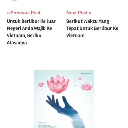
P
Previous Post
Next Post
Untuk Berlibur Ke luar
Berikut Waktu Yang
o
Negeri Anda Wajib Ke
Tepat Untuk Berlibur Ke
s
Vietnam, Beriku
Vietnam
Alasanya
t
n
a
v
i
g
a
t