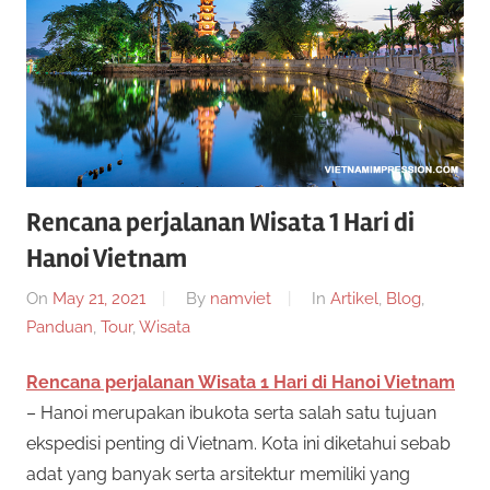
a
g
e
r
n
s
S
l
o
i
t
Rencana perjalanan Wisata 1 Hari di
o
t
Hanoi Vietnam
n
l
u
On
May 21, 2021
By
namviet
In
Artikel
,
Blog
,
i
Panduan
,
Tour
,
Wisata
n
s
e
Rencana perjalanan Wisata 1 Hari di Hanoi Vietnam
i
S
– Hanoi merupakan ibukota serta salah satu tujuan
n
ekspedisi penting di Vietnam. Kota ini diketahui sebab
i
l
adat yang banyak serta arsitektur memiliki yang
m