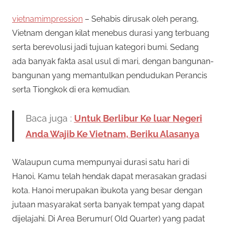
n
e
vietnamimpression
– Sehabis dirusak oleh perang,
i
s
Vietnam dengan kilat menebus durasi yang terbuang
s
p
serta berevolusi jadi tujuan kategori bumi. Sedang
e
ada banyak fakta asal usul di mari, dengan bangunan-
m
n
bangunan yang memantulkan pendudukan Perancis
y
i
serta Tiongkok di era kemudian.
e
d
D
Baca juga :
Untuk Berlibur Ke luar Negeri
i
Anda Wajib Ke Vietnam, Beriku Alasanya
a
a
p
Walaupun cuma mempunyai durasi satu hari di
e
n
Hanoi, Kamu telah hendak dapat merasakan gradasi
r
T
m
kota. Hanoi merupakan ibukota yang besar dengan
a
jutaan masyarakat serta banyak tempat yang dapat
e
i
dijelajahi. Di Area Berumur( Old Quarter) yang padat