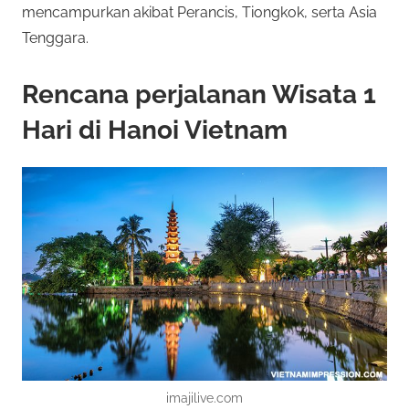
mencampurkan akibat Perancis, Tiongkok, serta Asia
e
o
Tenggara.
n
a
t
Rencana perjalanan Wisata 1
w
a
O
Hari di Hanoi Vietnam
r
n
k
a
l
n
b
i
a
n
n
y
a
e
k
j
R
e
imajilive.com