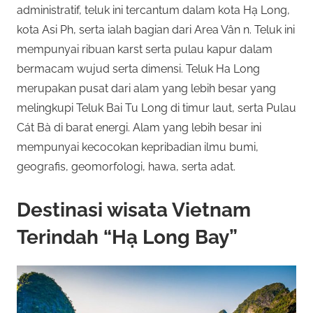
administratif, teluk ini tercantum dalam kota Hạ Long,
e
o
kota Asi Ph, serta ialah bagian dari Area Vân n. Teluk ini
n
mempunyai ribuan karst serta pulau kapur dalam
a
t
w
bermacam wujud serta dimensi. Teluk Ha Long
a
O
merupakan pusat dari alam yang lebih besar yang
r
melingkupi Teluk Bai Tu Long di timur laut, serta Pulau
n
k
Cát Bà di barat energi. Alam yang lebih besar ini
a
mempunyai kecocokan kepribadian ilmu bumi,
l
n
geografis, geomorfologi, hawa, serta adat.
b
i
a
Destinasi wisata Vietnam
n
n
y
Terindah “Hạ Long Bay”
a
e
k
j
R
e