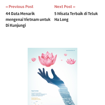
P
Previous Post
Next Post
44 Data Menarik
5 Wisata Terbaik di Teluk
o
mengenai Vietnam untuk
Ha Long
s
Di Kunjungi
t
n
a
v
i
g
a
t