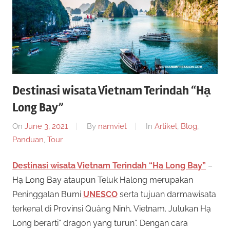
a
g
e
r
n
s
S
l
o
Destinasi wisata Vietnam Terindah “Hạ
i
t
Long Bay”
o
t
n
On
June 3, 2021
By
namviet
In
Artikel
,
Blog
,
l
u
Panduan
,
Tour
i
n
s
Destinasi wisata Vietnam Terindah “Hạ Long Bay”
–
e
Hạ Long Bay ataupun Teluk Halong merupakan
i
S
Peninggalan Bumi
UNESCO
serta tujuan darmawisata
n
terkenal di Provinsi Quảng Ninh, Vietnam. Julukan Hạ
i
l
Long berarti” dragon yang turun”. Dengan cara
m