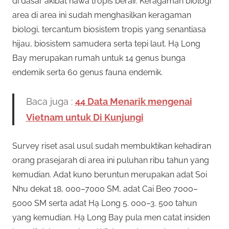
di dasar akibat hawa tropis berair. Keragaman biologi
n
r
area di area ini sudah menghasilkan keragaman
a
biologi, tercantum biosistem tropis yang senantiasa
n
p
hijau, biosistem samudera serta tepi laut. Hạ Long
y
a
Bay merupakan rumah untuk 14 genus bunga
e
n
endemik serta 60 genus fauna endemik.
g
r
b
Baca juga :
44 Data Menarik mengenai
i
c
Vietnam untuk Di Kunjungi
s
a
a
Survey riset asal usul sudah membuktikan kehadiran
a
orang prasejarah di area ini puluhan ribu tahun yang
n
y
kemudian. Adat kuno beruntun merupakan adat Soi
d
Nhu dekat 18, 000–7000 SM, adat Cai Beo 7000–
a
a
5000 SM serta adat Hạ Long 5. 000–3. 500 tahun
m
a
yang kemudian. Hạ Long Bay pula men catat insiden
2