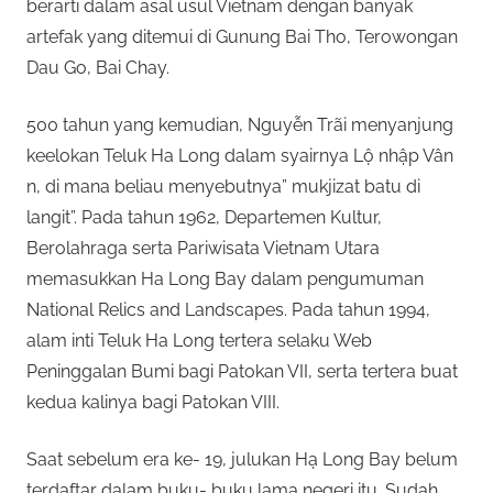
i
berarti dalam asal usul Vietnam dengan banyak
n
0
artefak yang ditemui di Gunung Bai Tho, Terowongan
k
Dau Go, Bai Chay.
a
2
n
500 tahun yang kemudian, Nguyễn Trãi menyanjung
2
keelokan Teluk Ha Long dalam syairnya Lộ nhập Vân
n, di mana beliau menyebutnya” mukjizat batu di
langit”. Pada tahun 1962, Departemen Kultur,
Berolahraga serta Pariwisata Vietnam Utara
memasukkan Ha Long Bay dalam pengumuman
National Relics and Landscapes. Pada tahun 1994,
alam inti Teluk Ha Long tertera selaku Web
Peninggalan Bumi bagi Patokan VII, serta tertera buat
kedua kalinya bagi Patokan VIII.
Saat sebelum era ke- 19, julukan Hạ Long Bay belum
terdaftar dalam buku- buku lama negeri itu. Sudah