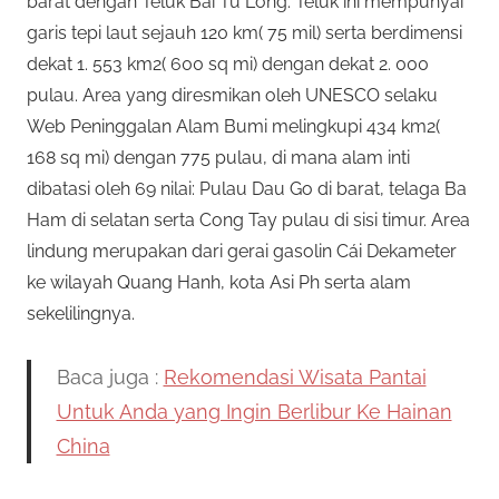
barat dengan Teluk Bai Tu Long. Teluk ini mempunyai
garis tepi laut sejauh 120 km( 75 mil) serta berdimensi
dekat 1. 553 km2( 600 sq mi) dengan dekat 2. 000
pulau. Area yang diresmikan oleh UNESCO selaku
Web Peninggalan Alam Bumi melingkupi 434 km2(
168 sq mi) dengan 775 pulau, di mana alam inti
dibatasi oleh 69 nilai: Pulau Dau Go di barat, telaga Ba
Ham di selatan serta Cong Tay pulau di sisi timur. Area
lindung merupakan dari gerai gasolin Cái Dekameter
ke wilayah Quang Hanh, kota Asi Ph serta alam
sekelilingnya.
Baca juga :
Rekomendasi Wisata Pantai
Untuk Anda yang Ingin Berlibur Ke Hainan
China