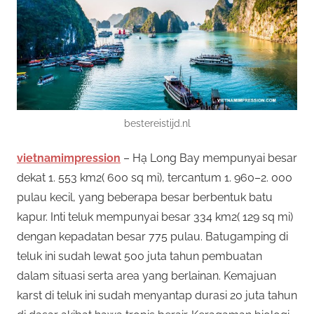
n
e
i
s
s
p
e
m
n
y
i
bestereistijd.nl
e
d
vietnamimpression
– Hạ Long Bay mempunyai besar
D
i
dekat 1. 553 km2( 600 sq mi), tercantum 1. 960–2. 000
a
a
pulau kecil, yang beberapa besar berbentuk batu
p
kapur. Inti teluk mempunyai besar 334 km2( 129 sq mi)
e
n
dengan kepadatan besar 775 pulau. Batugamping di
r
teluk ini sudah lewat 500 juta tahun pembuatan
T
m
dalam situasi serta area yang berlainan. Kemajuan
a
karst di teluk ini sudah menyantap durasi 20 juta tahun
e
i