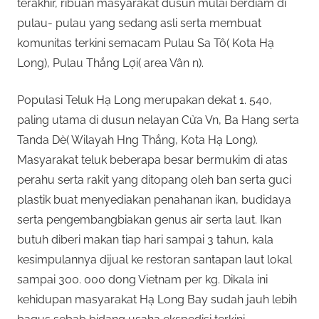
terakhir, ribuan masyarakat dusun mulai berdiam di
pulau- pulau yang sedang asli serta membuat
komunitas terkini semacam Pulau Sa Tô( Kota Hạ
Long), Pulau Thắng Lợi( area Vân n).
Populasi Teluk Hạ Long merupakan dekat 1. 540,
paling utama di dusun nelayan Cửa Vn, Ba Hang serta
Tanda Dè( Wilayah Hng Thắng, Kota Hạ Long).
Masyarakat teluk beberapa besar bermukim di atas
perahu serta rakit yang ditopang oleh ban serta guci
plastik buat menyediakan penahanan ikan, budidaya
serta pengembangbiakan genus air serta laut. Ikan
butuh diberi makan tiap hari sampai 3 tahun, kala
kesimpulannya dijual ke restoran santapan laut lokal
sampai 300. 000 dong Vietnam per kg. Dikala ini
kehidupan masyarakat Hạ Long Bay sudah jauh lebih