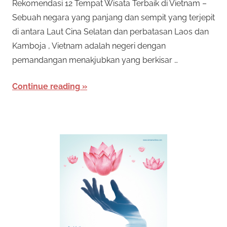
Rekomendasi 12 Tempat Wisata Terbaik di Vietnam –
n
e
Sebuah negara yang panjang dan sempit yang terjepit
i
di antara Laut Cina Selatan dan perbatasan Laos dan
s
s
Kamboja , Vietnam adalah negeri dengan
p
e
pemandangan menakjubkan yang berkisar …
m
n
y
Continue reading
i
e
d
D
i
a
a
p
e
n
r
T
m
a
e
i