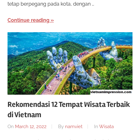
tetap berpegang pada kota, dengan …
e
o
n
Continue reading
a
t
w
a
O
r
n
k
a
l
n
b
i
a
n
n
Rekomendasi 12 Tempat Wisata Terbaik
y
a
di Vietnam
e
k
On
March 12, 2022
By
namviet
In
Wisata
j
R
e