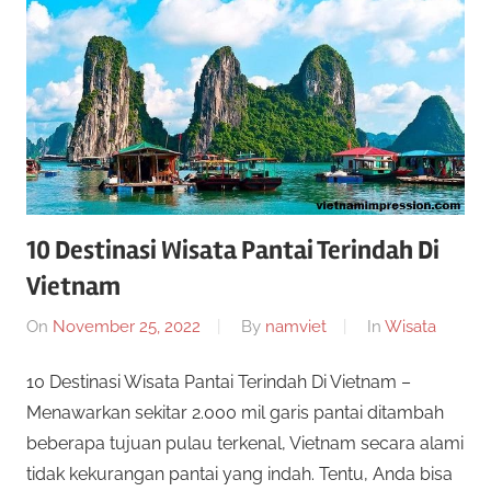
a
g
e
r
n
s
S
l
o
i
t
o
t
10 Destinasi Wisata Pantai Terindah Di
n
Vietnam
l
u
i
On
November 25, 2022
By
namviet
In
Wisata
n
s
e
10 Destinasi Wisata Pantai Terindah Di Vietnam –
i
S
Menawarkan sekitar 2.000 mil garis pantai ditambah
n
beberapa tujuan pulau terkenal, Vietnam secara alami
i
l
tidak kekurangan pantai yang indah. Tentu, Anda bisa
m