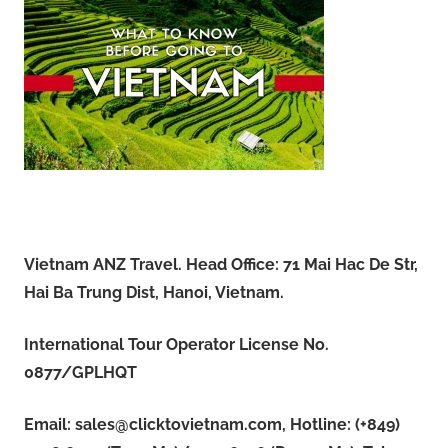
i
n
0
k
a
2
n
2
Vietnam ANZ Travel. Head Office: 71 Mai Hac De Str,
Hai Ba Trung Dist, Hanoi, Vietnam.
International Tour Operator License No.
0877/GPLHQT
Email:
sales@clicktovietnam.com
, Hotline: (+849)