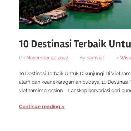
i
u
n
i
s
m
e
10 Destinasi Terbaik Unt
S
n
a
On
November 22, 2022
By
namviet
In
Wisa
l
w
a
10 Destinasi Terbaik Untuk Dikunjungi Di Vietna
r
o
alam dan keanekaragaman budaya. 10 Destinasi T
k
vietnamimpression – Lanskap bervariasi dari punc
a
t
n
Continue reading
b
O
a
n